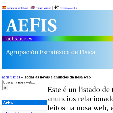
|
|
versión en castellano
english version
versión accesible
aefis.usc.es
»
Todas as novas e anuncios da nosa web
Este é un listado de
anuncios relacionad
AeFis
feitos na nosa web, 