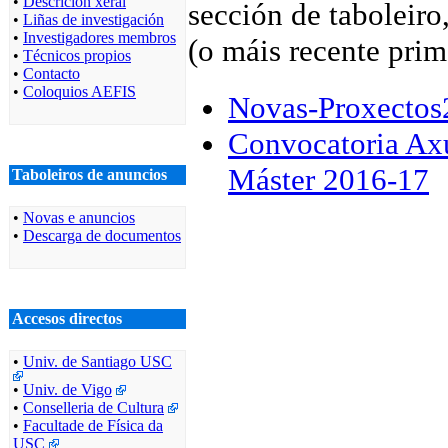
•
Descrición xeral
sección de taboleiro
•
Liñas de investigación
•
Investigadores membros
(o máis recente prim
•
Técnicos propios
•
Contacto
•
Coloquios AEFIS
Novas-Proxectos
Convocatoria Ax
Máster 2016-17
Taboleiros de anuncios
•
Novas e anuncios
•
Descarga de documentos
Accesos directos
•
Univ. de Santiago USC
•
Univ. de Vigo
•
Conselleria de Cultura
•
Facultade de Física da
USC